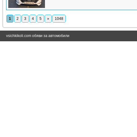
1
2
3
4
5
»
1048
vsichkikoli.com обяви за автомобили