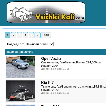
1
2
3
4
5
»
1048
Подреди по:
общо обяви:
20 948
Opel
Vectra
Сив металик, Газ/Бензин, Ръчни, 274,000 км
Януари 2004
Добавена на Днес 11:15
Kia
K 7
Тъмно сив, Газ/Бензин, Автоматични, 115,888 к
Януари 2022
Добавена на Днес 11:15