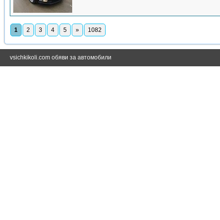
1
2
3
4
5
»
1082
vsichkikoli.com обяви за автомобили