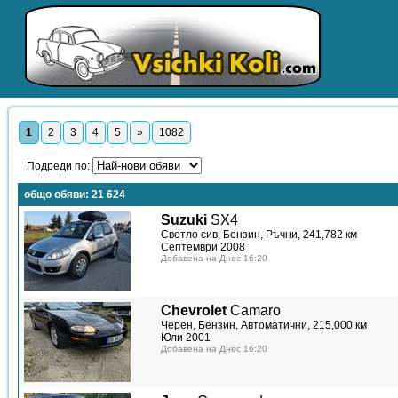
1
2
3
4
5
»
1082
Подреди по:
общо обяви:
21 624
Suzuki
SX4
Светло сив, Бензин, Ръчни, 241,782 км
Септември 2008
Добавена на Днес 16:20
Chevrolet
Camaro
Черен, Бензин, Автоматични, 215,000 км
Юли 2001
Добавена на Днес 16:20