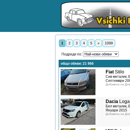
1
2
3
4
5
»
1099
Подреди по:
общо обяви:
21 966
Fiat
Stilo
Сив металик, 
Септември 20
Добавена на Дне
Dacia
Loga
Бял металик, 
Януари 2015
Добавена на Дне