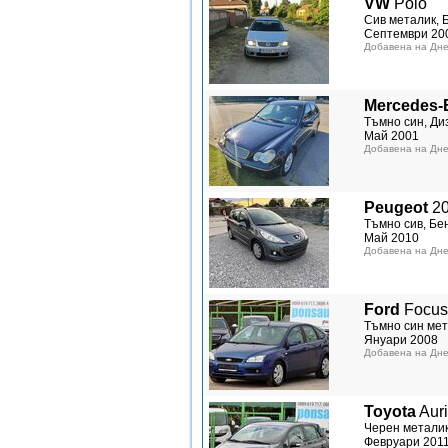
VW
Polo
Сив металик, 
Септември 20
Добавена на Дне
Mercedes-
Тъмно син, Диз
Май 2001
Добавена на Дне
Peugeot
2
Тъмно сив, Бен
Май 2010
Добавена на Дне
Ford
Focus
Тъмно син мет
Януари 2008
Добавена на Дне
Toyota
Auri
Черен металик
Февруари 201