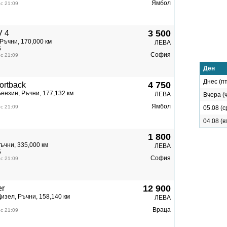
Ямбол
с 21:09
3 500
 4
Ръчни, 170,000 км
ЛЕВА
5
София
с 21:09
Ден
Днес (пт
4 750
ortback
Бензин, Ръчни, 177,132 км
ЛЕВА
Вчера (ч
Ямбол
с 21:09
05.08 (с
04.08 (в
1 800
ъчни, 335,000 км
ЛЕВА
5
София
с 21:09
12 900
r
изел, Ръчни, 158,140 км
ЛЕВА
Враца
с 21:09