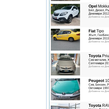
Opel
Mokk
Бял, Дизел, Ръ
Декември 201
Добавена на Дне
Fiat
Tipo
Жълт, Газ/Бенз
Декември 201
Добавена на Дне
Toyota
Pri
Сив металик, 
Септември 20
Добавена на Дне
Peugeot
1
Сив, Бензин, Р
Октомври 199
Добавена на Дне
Toyota
RAV