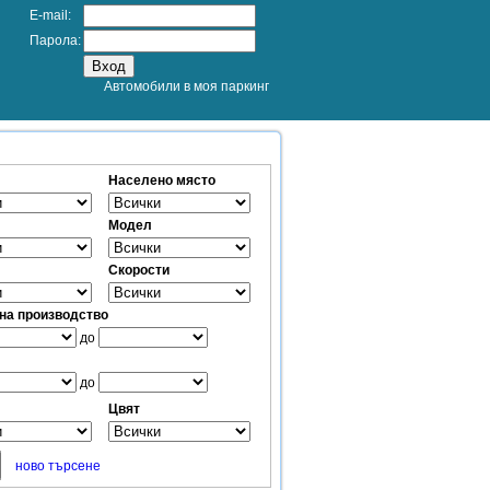
E-mail:
Парола:
Автомобили в моя паркинг
Населено място
Модел
Скорости
 на производство
до
до
Цвят
ново търсене