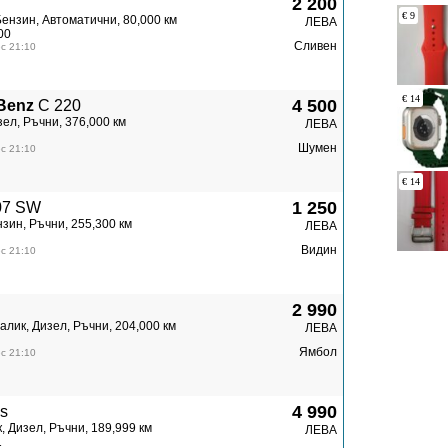
2 200
Бензин, Автоматични, 80,000 км
ЛЕВА
00
Сливен
с 21:10
4 500
Benz
C 220
ел, Ръчни, 376,000 км
ЛЕВА
Шумен
с 21:10
1 250
07 SW
зин, Ръчни, 255,300 км
ЛЕВА
Видин
с 21:10
2 990
алик, Дизел, Ръчни, 204,000 км
ЛЕВА
Ямбол
с 21:10
4 990
s
, Дизел, Ръчни, 189,999 км
ЛЕВА
1