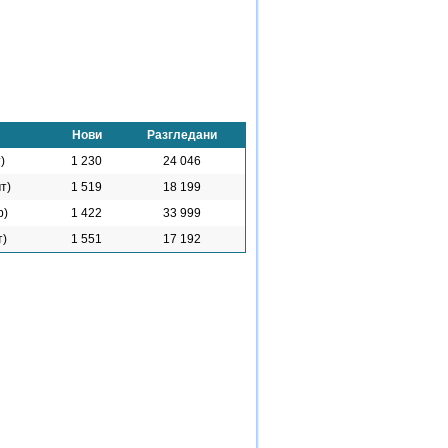
Нови
Разгледани
)
1 230
24 046
т)
1 519
18 199
р)
1 422
33 999
т)
1 551
17 192