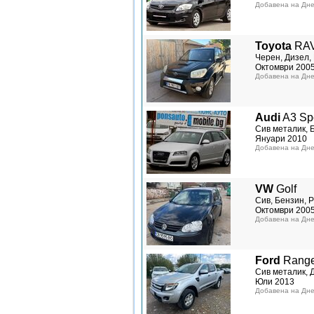
Добавена на Дне
Toyota
RAV
Черен, Дизел, 
Октомври 200
Добавена на Дне
Audi
A3 Sp
Сив металик, 
Януари 2010
Добавена на Дне
VW
Golf
Сив, Бензин, Р
Октомври 200
Добавена на Дне
Ford
Range
Сив металик, Д
Юли 2013
Добавена на Дне