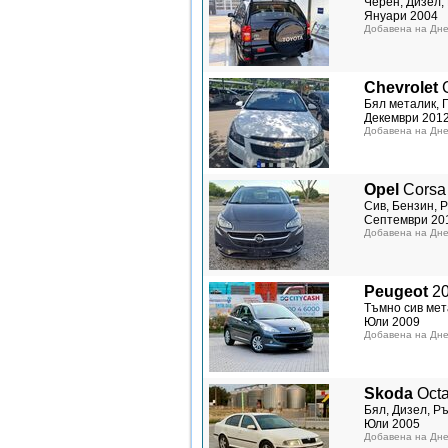
Черен, Дизел, 
Януари 2004
Добавена на Дне
Chevrolet
C
Бял металик, Г
Декември 201
Добавена на Дне
Opel
Corsa
Сив, Бензин, Р
Септември 20
Добавена на Дне
Peugeot
2
Тъмно сив мета
Юли 2009
Добавена на Дне
Skoda
Octa
Бял, Дизел, Ръ
Юли 2005
Добавена на Дне