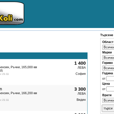
Търсене
Област
Марки
1 400
Гориво
Бензин, Ръчни, 165,000 км
ЛЕВА
05
Година
София
с 21:11
от
Цена
3 300
n
от
Бензин, Ръчни, 166,200 км
ЛЕВА
Врати
Видин
с 21:11