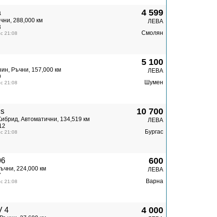
4 599
a
чни, 288,000 км
ЛЕВА
3
Смолян
с 21:08
5 100
ин, Ръчни, 157,000 км
ЛЕВА
9
Шумен
с 21:08
10 700
us
Хибрид, Автоматични, 134,519 км
ЛЕВА
12
Бургас
с 21:08
600
06
ъчни, 224,000 км
ЛЕВА
7
Варна
с 21:08
4 000
 4