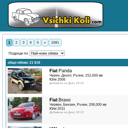
1
2
3
4
5
»
1091
Подреди по:
общо обяви:
21 816
Fiat
Panda
Черен, Дизел, Ръчни, 152,000 км
Юли 2006
Добавена на Днес 18:14
Fiat
Bravo
Червен, Бензин, Ръчни, 206,000 км
Юли 2011
Добавена на Днес 18:13