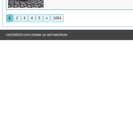
1
2
3
4
5
»
1091
vsichkikoli.com обяви за автомобили