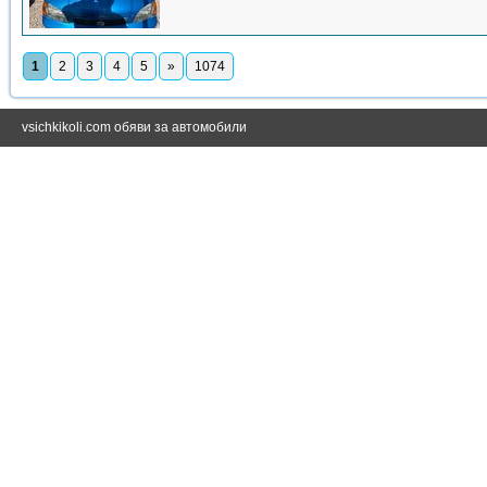
1
2
3
4
5
»
1074
vsichkikoli.com обяви за автомобили