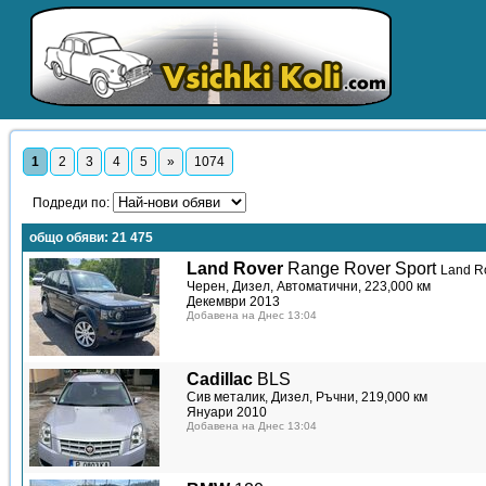
1
2
3
4
5
»
1074
Подреди по:
общо обяви:
21 475
Land Rover
Range Rover Sport
Land R
Черен, Дизел, Автоматични, 223,000 км
Декември 2013
Добавена на Днес 13:04
Cadillac
BLS
Сив металик, Дизел, Ръчни, 219,000 км
Януари 2010
Добавена на Днес 13:04