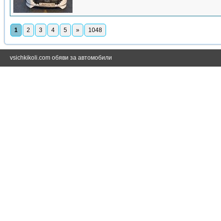
1
2
3
4
5
»
1048
vsichkikoli.com обяви за автомобили