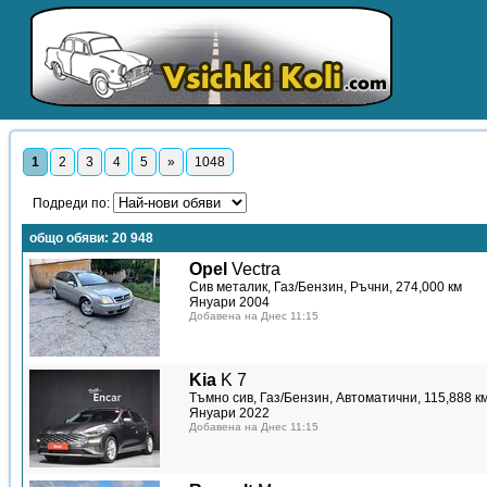
1
2
3
4
5
»
1048
Подреди по:
общо обяви:
20 948
Opel
Vectra
Сив металик, Газ/Бензин, Ръчни, 274,000 км
Януари 2004
Добавена на Днес 11:15
Kia
K 7
Тъмно сив, Газ/Бензин, Автоматични, 115,888 к
Януари 2022
Добавена на Днес 11:15