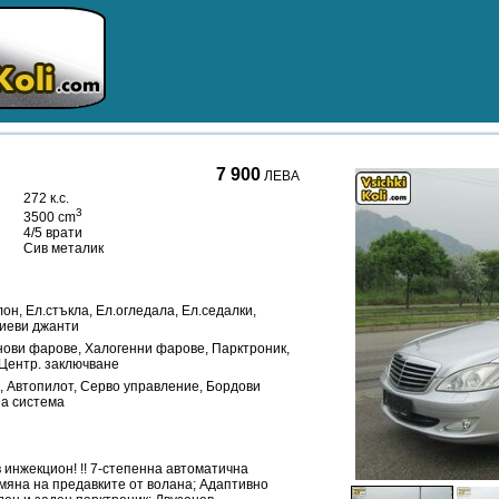
7 900
ЛЕВА
272 к.с.
3
3500 cm
4/5 врати
Сив металик
он, Ел.стъкла, Ел.огледала, Ел.седалки,
иеви джанти
онови фарове, Халогенни фарове, Парктроник,
Центр. заключване
, Автопилот, Серво управление, Бордови
а система
в инжекцион! !! 7-степенна автоматична
смяна на предавките от волана; Адаптивно