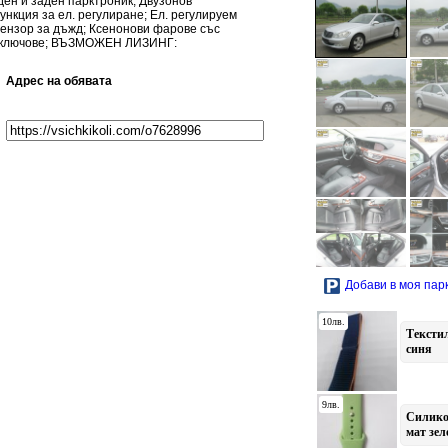
ден и заден парктроник; Двузонов
нкция за ел. регулиране; Ел. регулируем
Сензор за дъжд; Ксенонови фарове със
р. ключове; ВЪЗМОЖЕН ЛИЗИНГ:
Адрес на обявата
Добави в моя пар