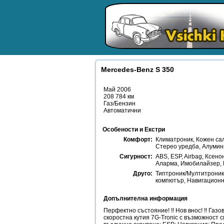
Mercedes-Benz S 350
Май 2006
208 784 км
Газ/Бензин
Автоматични
Особености и Екстри
Комфорт:
Климатроник, Кожен сал
Стерео уредба, Алумин
Сигурност:
ABS, ESP, Airbag, Ксен
Аларма, Имобилайзер, 
Друго:
Типтроник/Мултитроник
компютър, Навигационн
Допълнителна информация
Перфектно състояние! !! Нов внос! !! Газо
скоростна кутия 7G-Tronic с възможност 