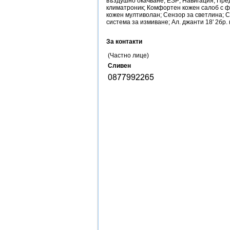
въздушно окачване; ESP; Навигация; Пре
климатроник; Комфортен кожен салоб с фу
кожен мултиволан; Сензор за светлина; 
система за измиване; Ал. джанти 18' 2б
За контакти
(Частно лице)
Сливен