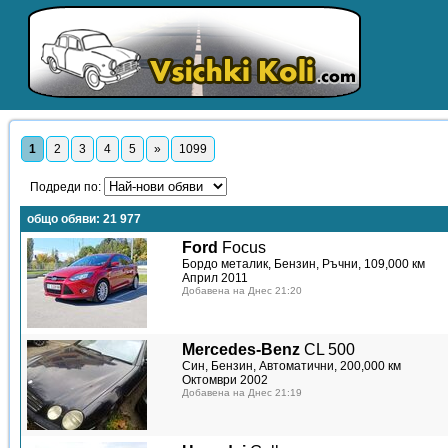
1
2
3
4
5
»
1099
Подреди по:
общо обяви:
21 977
Ford
Focus
Бордо металик, Бензин, Ръчни, 109,000 км
Април 2011
Добавена на Днес 21:20
Mercedes-Benz
CL 500
Син, Бензин, Автоматични, 200,000 км
Октомври 2002
Добавена на Днес 21:19