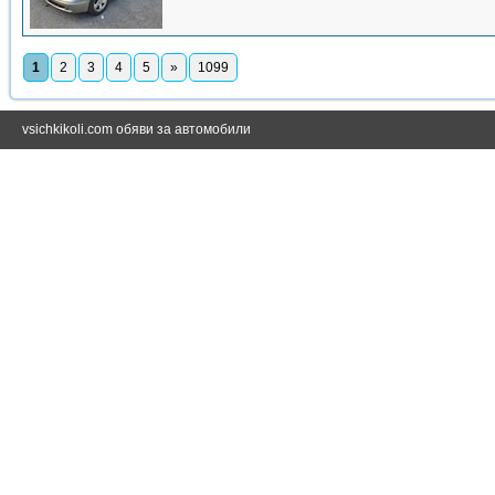
1
2
3
4
5
»
1099
vsichkikoli.com обяви за автомобили